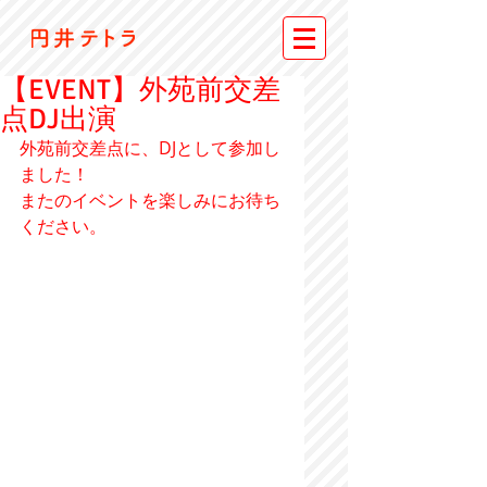
【EVENT】外苑前交差
点DJ出演
外苑前交差点に、DJとして参加し
ました！
またのイベントを楽しみにお待ち
ください。