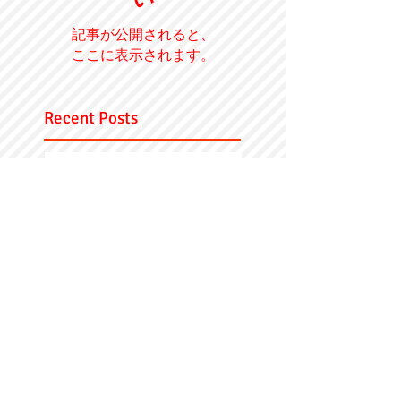
記事が公開されると、
ここに表示されます。
Recent Posts
【EVENT】個展
"CONNECTED
MYSELF"
【お知らせ】円井テ
トラウェブサイトを
リニューアルしまし
た
【EVENT】外苑前交
差点DJ出演